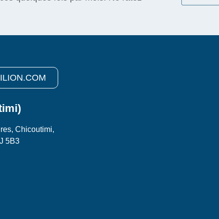
ILION.COM
timi)
res, Chicoutimi,
J 5B3