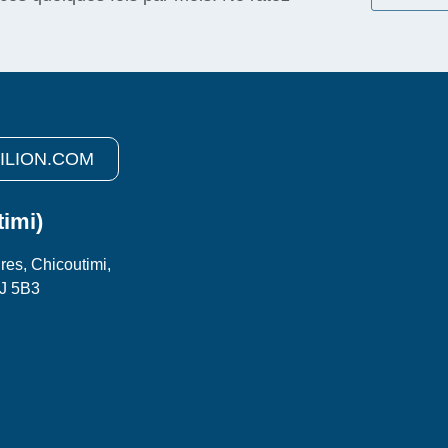
ILION.COM
timi)
res, Chicoutimi,
J 5B3