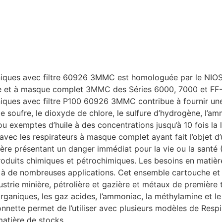
aniques avec filtre 60926 3MMC est homologuée par le NIOS
ue et à masque complet 3MMC des Séries 6000, 7000 et FF-40
niques avec filtre P100 60926 3MMC contribue à fournir une
de soufre, le dioxyde de chlore, le sulfure d’hydrogène, l’a
ou exemptes d’huile à des concentrations jusqu’à 10 fois la 
 avec les respirateurs à masque complet ayant fait l’objet d
phère présentant un danger immédiat pour la vie ou la santé
roduits chimiques et pétrochimiques. Les besoins en matièr
à de nombreuses applications. Cet ensemble cartouche et fil
ustrie minière, pétrolière et gazière et métaux de première 
aniques, les gaz acides, l’ammoniac, la méthylamine et le 
aïonnette permet de l’utiliser avec plusieurs modèles de 
matière de stocks