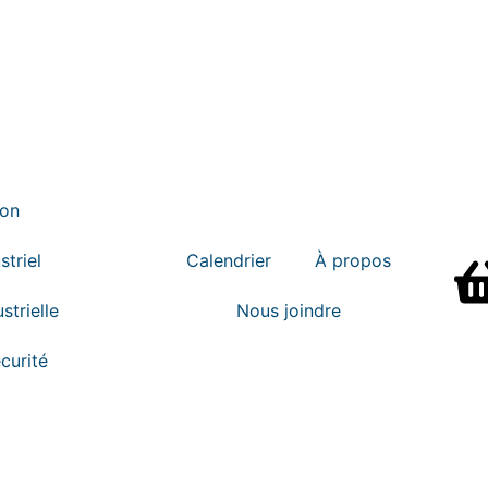
ion
striel
Calendrier
À propos
strielle
Nous joindre
curité